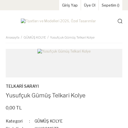
Giriş Yap
Üye Ol
Sepetim (
)
Anasayfa
GÜMÜŞ KOLYE
Yusufçuk Gümüş Telkari Kolye
TELKARİ SARAYI
Yusufçuk Gümüş Telkari Kolye
0,00 TL
Kategori
GÜMÜŞ KOLYE