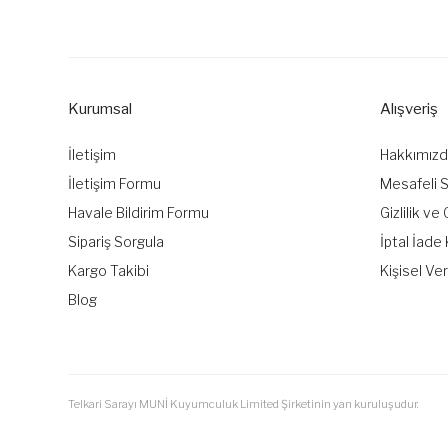
Görüş ve önerileriniz için teşekkür ederiz.
Ürün resmi kalitesiz, bozuk veya görüntülenemiyor.
Ürün açıklamasında eksik bilgiler bulunuyor.
Kurumsal
Alışveriş
Ürün bilgilerinde hatalar bulunuyor.
Ürün fiyatı diğer sitelerden daha pahalı.
İletişim
Hakkımız
Bu ürüne benzer farklı alternatifler olmalı.
İletişim Formu
Mesafeli 
Havale Bildirim Formu
Gizlilik ve
Sipariş Sorgula
İptal İade 
Kargo Takibi
Kişisel Ver
Blog
Telkari Sarayı MUNİ Kuyumculuk Limited Şirketinin yan kuruluşudur.