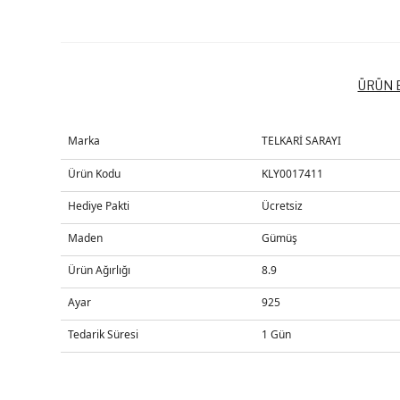
ÜRÜN B
Marka
TELKARİ SARAYI
Ürün Kodu
KLY0017411
Hediye Pakti
Ücretsiz
Maden
Gümüş
Ürün Ağırlığı
8.9
Ayar
925
Tedarik Süresi
1 Gün
Bu ürünün fiyat bilgisi, resim, ürün açıklamalarında ve diğer k