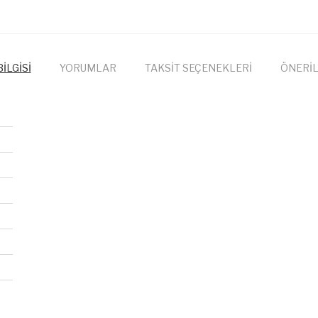
İLGİSİ
YORUMLAR
TAKSİT SEÇENEKLERİ
ÖNERİL
onularda yetersiz gördüğünüz noktaları öneri formunu kullanarak tarafımıza