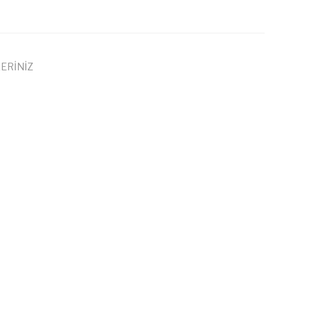
ERİNİZ
 iletebilirsiniz.