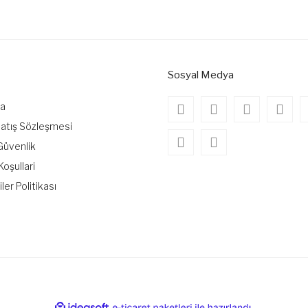
Bu ürüne ilk yorumu siz yapın!
Yorum Yaz
Sosyal Medya
da
Satış Sözleşmesi
 Güvenlik
Koşullari
iler Politikası
Gönder
ile
ideasoft
e-