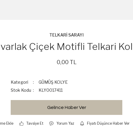
TELKARİ SARAYI
varlak Çiçek Motifli Telkari Ko
0,00 TL
Kategori
GÜMÜŞ KOLYE
Stok Kodu
KLY0017411
Gelince Haber Ver
Tavsiye Et
Yorum Yaz
Fiyatı Düşünce Haber Ver