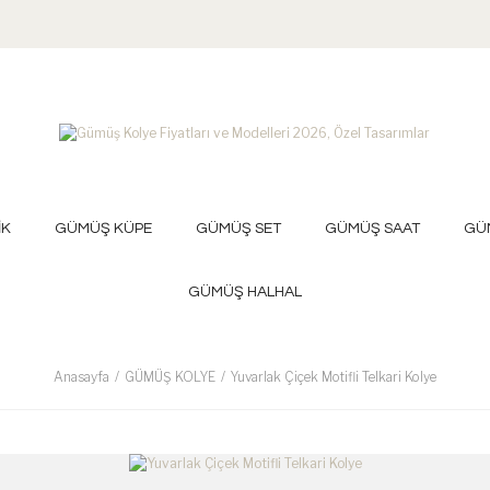
İK
GÜMÜŞ KÜPE
GÜMÜŞ SET
GÜMÜŞ SAAT
GÜ
GÜMÜŞ HALHAL
Anasayfa
GÜMÜŞ KOLYE
Yuvarlak Çiçek Motifli Telkari Kolye