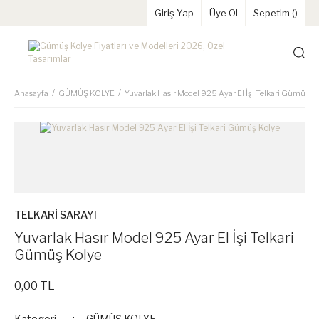
Giriş Yap
Üye Ol
Sepetim (
)
Anasayfa
GÜMÜŞ KOLYE
Yuvarlak Hasır Model 925 Ayar El İşi Telkari Gümüş K
TELKARİ SARAYI
Yuvarlak Hasır Model 925 Ayar El İşi Telkari
Gümüş Kolye
0,00 TL
Kategori
GÜMÜŞ KOLYE